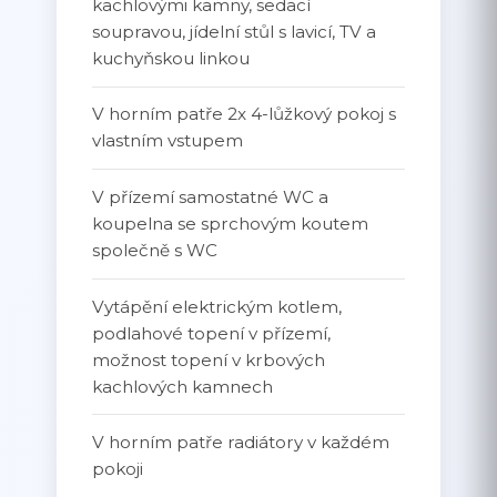
kachlovými kamny, sedací
soupravou, jídelní stůl s lavicí, TV a
kuchyňskou linkou
V horním patře 2x 4-lůžkový pokoj s
vlastním vstupem
V přízemí samostatné WC a
koupelna se sprchovým koutem
společně s WC
Vytápění elektrickým kotlem,
podlahové topení v přízemí,
možnost topení v krbových
kachlových kamnech
V horním patře radiátory v každém
pokoji