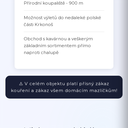
Přírodní koupaliště - 900 m
Možnost výletů do nedaleké polské
části Krkonoš
Obchod s kavárnou a veškerým
základním sortimentem přímo
naproti chalupě
⚠️ V celém objektu platí přísný zákaz
kouření a zákaz všem domácím mazlíčkům!